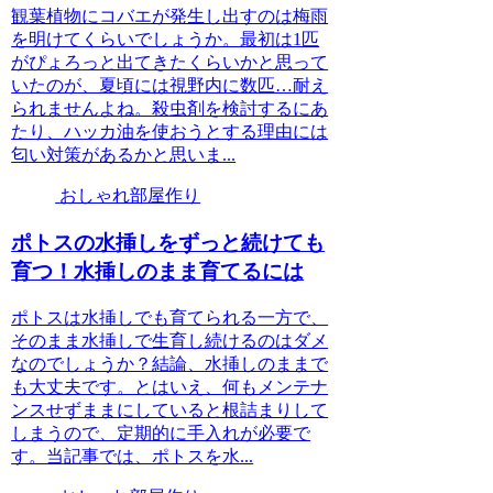
観葉植物にコバエが発生し出すのは梅雨
を明けてくらいでしょうか。最初は1匹
がぴょろっと出てきたくらいかと思って
いたのが、夏頃には視野内に数匹…耐え
られませんよね。殺虫剤を検討するにあ
たり、ハッカ油を使おうとする理由には
匂い対策があるかと思いま...
おしゃれ部屋作り
ポトスの水挿しをずっと続けても
育つ！水挿しのまま育てるには
ポトスは水挿しでも育てられる一方で、
そのまま水挿しで生育し続けるのはダメ
なのでしょうか？結論、水挿しのままで
も大丈夫です。とはいえ、何もメンテナ
ンスせずままにしていると根詰まりして
しまうので、定期的に手入れが必要で
す。当記事では、ポトスを水...