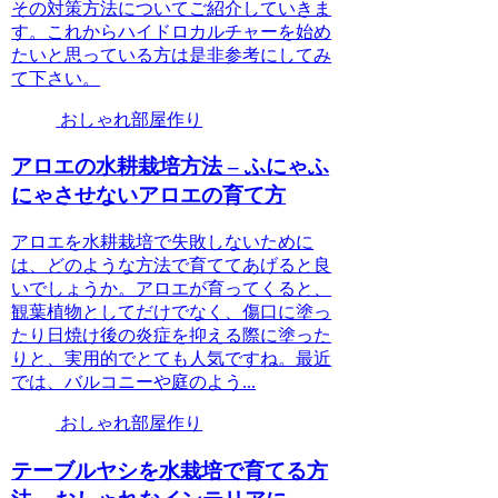
その対策方法についてご紹介していきま
す。これからハイドロカルチャーを始め
たいと思っている方は是非参考にしてみ
て下さい。
おしゃれ部屋作り
アロエの水耕栽培方法 – ふにゃふ
にゃさせないアロエの育て方
アロエを水耕栽培で失敗しないために
は、どのような方法で育ててあげると良
いでしょうか。アロエが育ってくると、
観葉植物としてだけでなく、傷口に塗っ
たり日焼け後の炎症を抑える際に塗った
りと、実用的でとても人気ですね。最近
では、バルコニーや庭のよう...
おしゃれ部屋作り
テーブルヤシを水栽培で育てる方