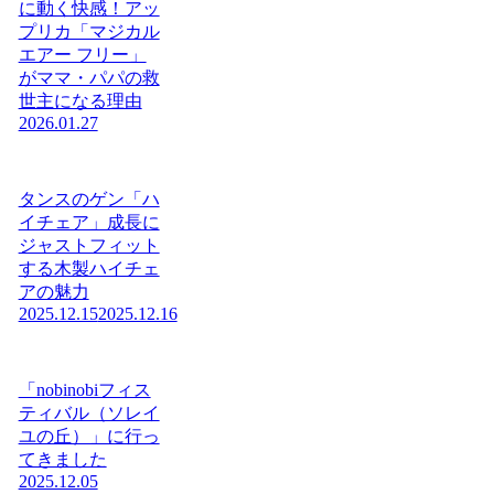
に動く快感！アッ
プリカ「マジカル
エアー フリー」
がママ・パパの救
世主になる理由
2026.01.27
タンスのゲン「ハ
イチェア」成長に
ジャストフィット
する木製ハイチェ
アの魅力
2025.12.15
2025.12.16
「nobinobiフィス
ティバル（ソレイ
ユの丘）」に行っ
てきました
2025.12.05