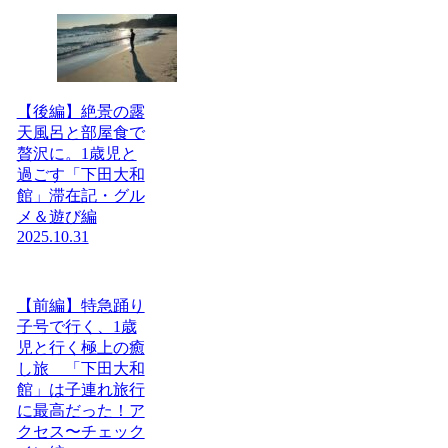
【後編】絶景の露
天風呂と部屋食で
贅沢に。1歳児と
過ごす「下田大和
館」滞在記・グル
メ＆遊び編
2025.10.31
【前編】特急踊り
子号で行く、1歳
児と行く極上の癒
し旅 「下田大和
館」は子連れ旅行
に最高だった！ア
クセス〜チェック