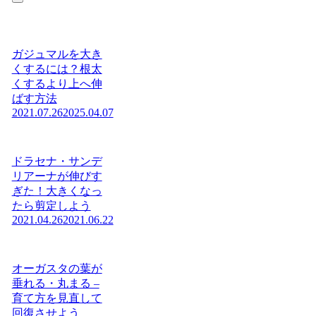
ガジュマルを大き
くするには？根太
くするより上へ伸
ばす方法
2021.07.26
2025.04.07
ドラセナ・サンデ
リアーナが伸びす
ぎた！大きくなっ
たら剪定しよう
2021.04.26
2021.06.22
オーガスタの葉が
垂れる・丸まる –
育て方を見直して
回復させよう