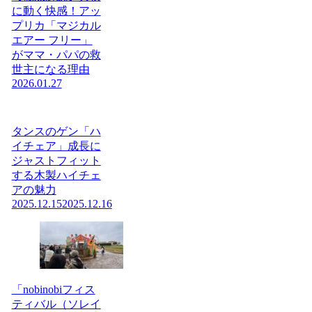
に動く快感！アッ
プリカ「マジカル
エアー フリー」
がママ・パパの救
世主になる理由
2026.01.27
タンスのゲン「ハ
イチェア」成長に
ジャストフィット
する木製ハイチェ
アの魅力
2025.12.15
2025.12.16
「nobinobiフィス
ティバル（ソレイ