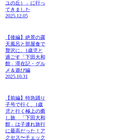
ユの丘）」に行っ
てきました
2025.12.05
【後編】絶景の露
天風呂と部屋食で
贅沢に。1歳児と
過ごす「下田大和
館」滞在記・グル
メ＆遊び編
2025.10.31
【前編】特急踊り
子号で行く、1歳
児と行く極上の癒
し旅 「下田大和
館」は子連れ旅行
に最高だった！ア
クセス〜チェック