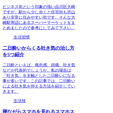
ビジネス街という印象の強い品川区大崎
ですが、駅から少し歩くと住宅街も沢山
あり非常に住みやすい街です。そんな大
崎駅周辺にあるスーパーマーケットをま
とめましたので参考にしてみて下さい。
生活習慣
二日酔いからくる吐き気の治し方
を5つ紹介
二日酔といえば、倦怠感、頭痛、吐き気
などが代表的でしょうか。私の場合は
「吐き気」を主軸とした二日酔いになる
事が多いです。この記事では、二日酔い
による吐き気を抑える方法を紹介してい
きます。
生活技
寝ながらスマホを見れるスマホス