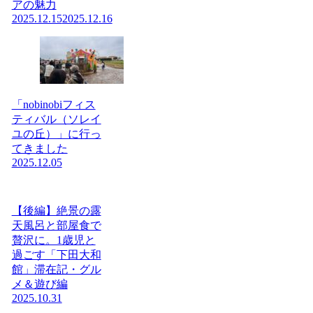
アの魅力
2025.12.15
2025.12.16
「nobinobiフィス
ティバル（ソレイ
ユの丘）」に行っ
てきました
2025.12.05
【後編】絶景の露
天風呂と部屋食で
贅沢に。1歳児と
過ごす「下田大和
館」滞在記・グル
メ＆遊び編
2025.10.31