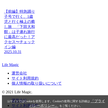
【前編】特急踊り
子号で行く、1歳
児と行く極上の癒
し旅 「下田大和
館」は子連れ旅行
に最高だった！ア
クセス〜チェック
イン編
2025.10.31
Life Magic
運営会社
サイト利用規約
個人情報の取り扱いについて
© 2021 Life Magic.
運営会社
「プライ
当サイトではCookieを使用します。Cookieの使用に関する詳細は
サイト利用規約
バシーポリシー」
をご覧ください。