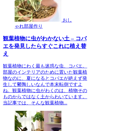
おし
ゃれ部屋作り
観葉植物に虫がわかない土 – コバ
エを発見したらすぐこれに植え替
え
観葉植物にわく最も迷惑な虫、コバエ。
部屋のインテリアのために置いた観葉植
物なのに、夏になるとコバエが絶えず発
生して鬱陶しいなんで本末転倒ですよ
ね。観葉植物に虫がわくのは、植物その
ものからではなく土からわいています。
当記事では、そんな観葉植物...