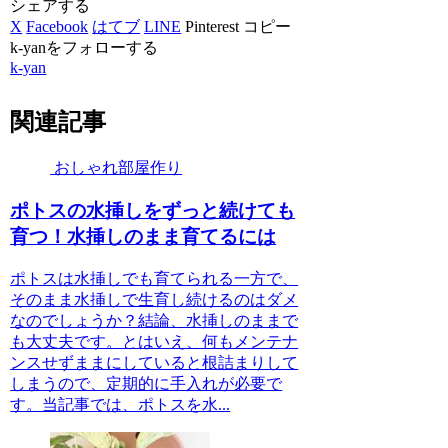
シェアする
X
Facebook
はてブ
LINE
Pinterest
コピー
k-yanをフォローする
k-yan
関連記事
おしゃれ部屋作り
ポトスの水挿しをずっと続けても
育つ！水挿しのまま育てるには
ポトスは水挿しでも育てられる一方で、
そのまま水挿しで生育し続けるのはダメ
なのでしょうか？結論、水挿しのままで
も大丈夫です。とはいえ、何もメンテナ
ンスせずままにしていると根詰まりして
しまうので、定期的に手入れが必要で
す。当記事では、ポトスを水...