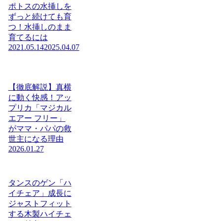
ポトスの水挿しを
ずっと続けても育
つ！水挿しのまま
育てるには
2021.05.14
2025.04.07
【徹底解説】真横
に動く快感！アッ
プリカ「マジカル
エアー フリー」
がママ・パパの救
世主になる理由
2026.01.27
タンスのゲン「ハ
イチェア」成長に
ジャストフィット
する木製ハイチェ