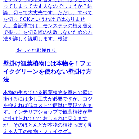
ってしまって大丈夫なのでしょうか？結
論、切って大丈夫です。ただし、すべて
を切ってOKというわけではありませ
ん。当記事では、モンステラの植え替え
で根っこを切る際の失敗しないための方
法を詳しく説明します。根詰...
おしゃれ部屋作り
壁掛け観葉植物には本物を！フェ
イクグリーンを使わない壁掛け方
法
本物の生きている観葉植物を室内の壁に
掛けるには少し工夫が必要ですが、コツ
を抑えれば低コストで簡単に実現できま
す。インテリアショップで観葉植物が壁
に掛けられていておしゃれに見えます
が、そのほとんどが本物の植物っぽく見
える人工の植物・フェイクグ...