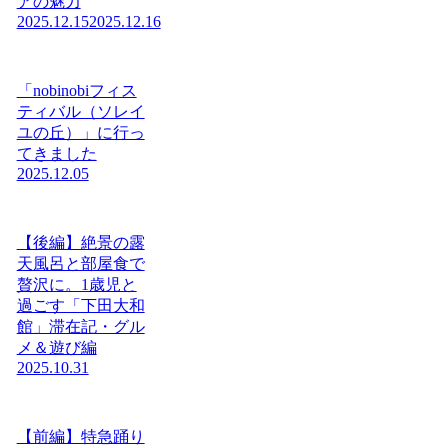
アの魅力
2025.12.15
2025.12.16
「nobinobiフィス
ティバル（ソレイ
ユの丘）」に行っ
てきました
2025.12.05
【後編】絶景の露
天風呂と部屋食で
贅沢に。1歳児と
過ごす「下田大和
館」滞在記・グル
メ＆遊び編
2025.10.31
【前編】特急踊り