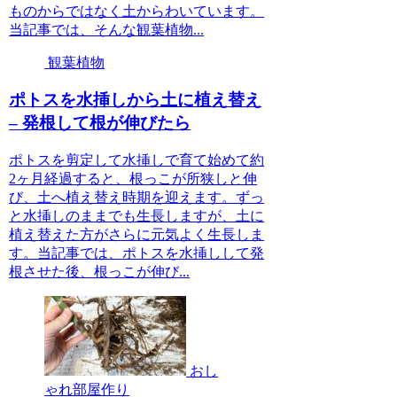
ものからではなく土からわいています。
当記事では、そんな観葉植物...
観葉植物
ポトスを水挿しから土に植え替え
– 発根して根が伸びたら
ポトスを剪定して水挿しで育て始めて約
2ヶ月経過すると、根っこが所狭しと伸
び、土へ植え替え時期を迎えます。ずっ
と水挿しのままでも生長しますが、土に
植え替えた方がさらに元気よく生長しま
す。当記事では、ポトスを水挿しして発
根させた後、根っこが伸び...
おし
ゃれ部屋作り