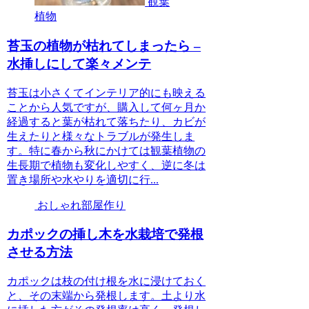
観葉
植物
苔玉の植物が枯れてしまったら –
水挿しにして楽々メンテ
苔玉は小さくてインテリア的にも映える
ことから人気ですが、購入して何ヶ月か
経過すると葉が枯れて落ちたり、カビが
生えたりと様々なトラブルが発生しま
す。特に春から秋にかけては観葉植物の
生長期で植物も変化しやすく、逆に冬は
置き場所や水やりを適切に行...
おしゃれ部屋作り
カポックの挿し木を水栽培で発根
させる方法
カポックは枝の付け根を水に浸けておく
と、その末端から発根します。土より水