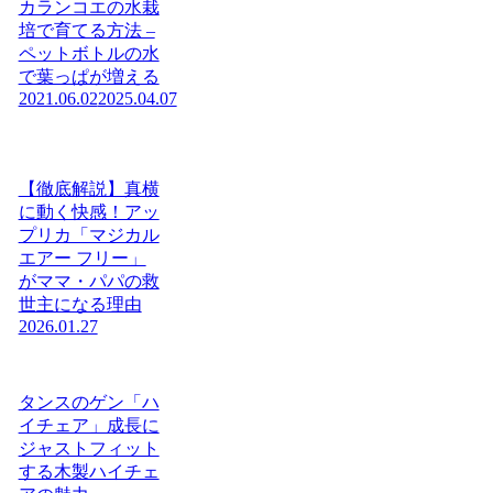
カランコエの水栽
培で育てる方法 –
ペットボトルの水
で葉っぱが増える
2021.06.02
2025.04.07
【徹底解説】真横
に動く快感！アッ
プリカ「マジカル
エアー フリー」
がママ・パパの救
世主になる理由
2026.01.27
タンスのゲン「ハ
イチェア」成長に
ジャストフィット
する木製ハイチェ