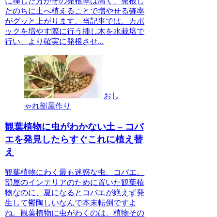
に挿した方がその発根率は高く、発根し
たのちに土へ植えることで増やせる確率
がグッと上がります。当記事では、カポ
ックを増やす際に行う挿し木を水栽培で
行い、より確実に発根させ...
おし
ゃれ部屋作り
観葉植物に虫がわかない土 – コバ
エを発見したらすぐこれに植え替
え
観葉植物にわく最も迷惑な虫、コバエ。
部屋のインテリアのために置いた観葉植
物なのに、夏になるとコバエが絶えず発
生して鬱陶しいなんで本末転倒ですよ
ね。観葉植物に虫がわくのは、植物その