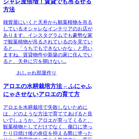
シャレ度倍増！賃貸でも吊るせる
方法
雑貨屋にいくと天井から観葉植物を吊る
しているオシャレなインテリアのお店が
あります。インスタグラムでも豪勢な家
で観葉植物が吊るされているのを見てい
ると、「うちでもできないかな」と思い
ますね。賃貸物件や新築の家に住んでい
ると、天井に穴を開けない...
おしゃれ部屋作り
アロエの水耕栽培方法 – ふにゃふ
にゃさせないアロエの育て方
アロエを水耕栽培で失敗しないために
は、どのような方法で育ててあげると良
いでしょうか。アロエが育ってくると、
観葉植物としてだけでなく、傷口に塗っ
たり日焼け後の炎症を抑える際に塗った