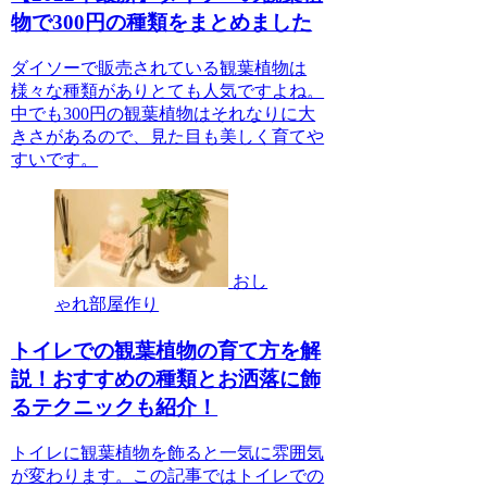
物で300円の種類をまとめました
ダイソーで販売されている観葉植物は
様々な種類がありとても人気ですよね。
中でも300円の観葉植物はそれなりに大
きさがあるので、見た目も美しく育てや
すいです。
おし
ゃれ部屋作り
トイレでの観葉植物の育て方を解
説！おすすめの種類とお洒落に飾
るテクニックも紹介！
トイレに観葉植物を飾ると一気に雰囲気
が変わります。この記事ではトイレでの