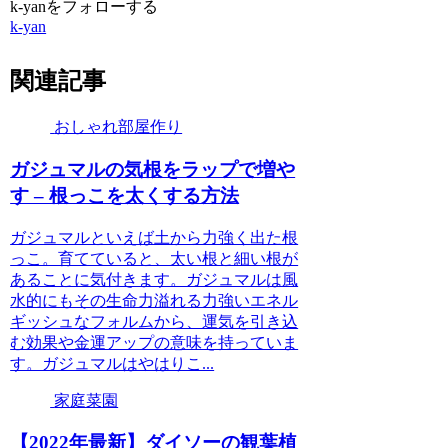
k-yanをフォローする
k-yan
関連記事
おしゃれ部屋作り
ガジュマルの気根をラップで増や
す – 根っこを太くする方法
ガジュマルといえば土から力強く出た根
っこ。育てていると、太い根と細い根が
あることに気付きます。ガジュマルは風
水的にもその生命力溢れる力強いエネル
ギッシュなフォルムから、運気を引き込
む効果や金運アップの意味を持っていま
す。ガジュマルはやはりこ...
家庭菜園
【2022年最新】ダイソーの観葉植