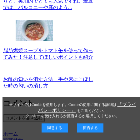
りと、実用的でとても人気ですね。最近
では、バルコニーや庭のよう...
脂肪燃焼スープをトマト缶を使って作っ
てみた！注意してほしいポイントも紹介
お酢の匂いを消す方法 – 手や床にこぼし
た時の匂いの消し方
コメント
「プライ
当サイトではCookieを使用します。Cookieの使用に関する詳細は
バシーポリシー」
をご覧ください。
クッキーを受け入れるか拒否するか選択してください。
コメントを書き込む
同意する
拒否する
ホーム