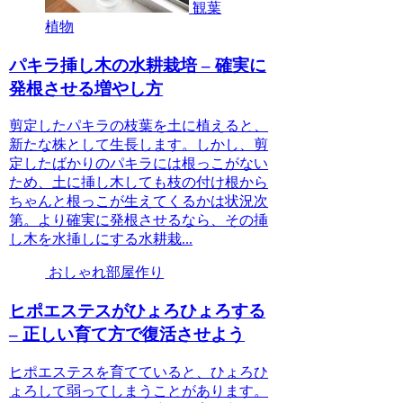
観葉
植物
パキラ挿し木の水耕栽培 – 確実に
発根させる増やし方
剪定したパキラの枝葉を土に植えると、
新たな株として生長します。しかし、剪
定したばかりのパキラには根っこがない
ため、土に挿し木しても枝の付け根から
ちゃんと根っこが生えてくるかは状況次
第。より確実に発根させるなら、その挿
し木を水挿しにする水耕栽...
おしゃれ部屋作り
ヒポエステスがひょろひょろする
– 正しい育て方で復活させよう
ヒポエステスを育てていると、ひょろひ
ょろして弱ってしまうことがあります。