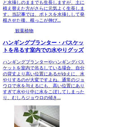
と水挿しのままでも生長しますが、土に
植え替えた方がさらに元気よく生長しま
す。当記事では、ポトスを水挿しして発
根させた後、根っこが伸び...
観葉植物
ハンギングプランター・バスケッ
トを吊るす室内での水やりグッズ
ハンギングプランターやハンギングバス
ケットを室内で吊るしている場合、自分
の背丈より高い位置にあるがゆえに、水
やりするのが大変ですよね。通常のジョ
ウロで水を与えるにも、高い位置にあり
すぎて水やり中に水をこぼしてしまった
り、むしろジョウロの傾き...