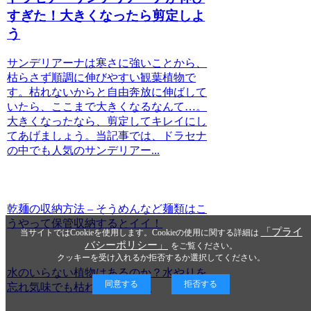
すぎた！大きくなったら剪定しよ
う
サンデリアーナは寒さに強いことから、
枯らさず順調に伸びやすい観葉植物で
す。枯れないからと自由奔放に伸ばして
いたら、ここまで大きくなるなんて…。
大きくなったなら、剪定してキレイにし
てあげましょう。当記事では、ドラセナ
の中でも人気のサンデリアー...
乾麺の収納方法 – そうめんなど麺類はこ
うやって保管収納するとイイ！
「プライ
当サイトではCookieを使用します。Cookieの使用に関する詳細は
バシーポリシー」
をご覧ください。
クッキーを受け入れるか拒否するか選択してください。
水のいらない植物はあるのか？水やりを
同意する
拒否する
忘れ気味でも枯れにくい植物