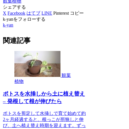
観葉植物
シェアする
X
Facebook
はてブ
LINE
Pinterest
コピー
k-yanをフォローする
k-yan
関連記事
観葉
植物
ポトスを水挿しから土に植え替え
– 発根して根が伸びたら
ポトスを剪定して水挿しで育て始めて約
2ヶ月経過すると、根っこが所狭しと伸
び、土へ植え替え時期を迎えます。ずっ