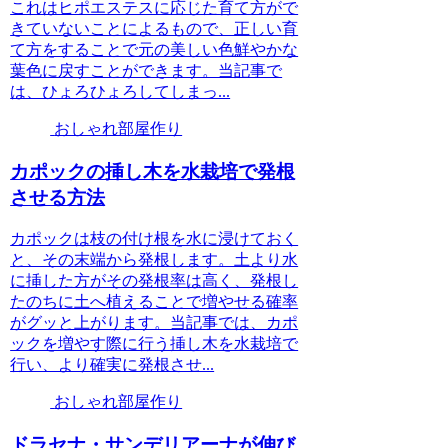
これはヒポエステスに応じた育て方がで
きていないことによるもので、正しい育
て方をすることで元の美しい色鮮やかな
葉色に戻すことができます。当記事で
は、ひょろひょろしてしまっ...
おしゃれ部屋作り
カポックの挿し木を水栽培で発根
させる方法
カポックは枝の付け根を水に浸けておく
と、その末端から発根します。土より水
に挿した方がその発根率は高く、発根し
たのちに土へ植えることで増やせる確率
がグッと上がります。当記事では、カポ
ックを増やす際に行う挿し木を水栽培で
行い、より確実に発根させ...
おしゃれ部屋作り
ドラセナ・サンデリアーナが伸び