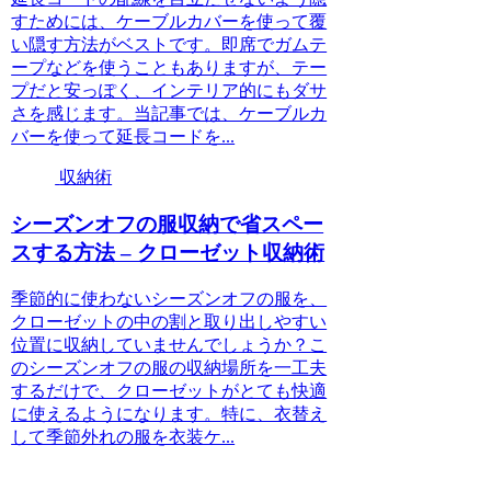
すためには、ケーブルカバーを使って覆
い隠す方法がベストです。即席でガムテ
ープなどを使うこともありますが、テー
プだと安っぽく、インテリア的にもダサ
さを感じます。当記事では、ケーブルカ
バーを使って延長コードを...
収納術
シーズンオフの服収納で省スペー
スする方法 – クローゼット収納術
季節的に使わないシーズンオフの服を、
クローゼットの中の割と取り出しやすい
位置に収納していませんでしょうか？こ
のシーズンオフの服の収納場所を一工夫
するだけで、クローゼットがとても快適
に使えるようになります。特に、衣替え
して季節外れの服を衣装ケ...