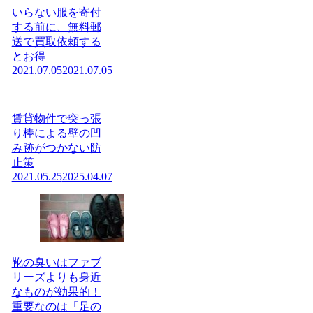
いらない服を寄付
する前に、無料郵
送で買取依頼する
とお得
2021.07.05
2021.07.05
賃貸物件で突っ張
り棒による壁の凹
み跡がつかない防
止策
2021.05.25
2025.04.07
靴の臭いはファブ
リーズよりも身近
なものが効果的！
重要なのは「足の