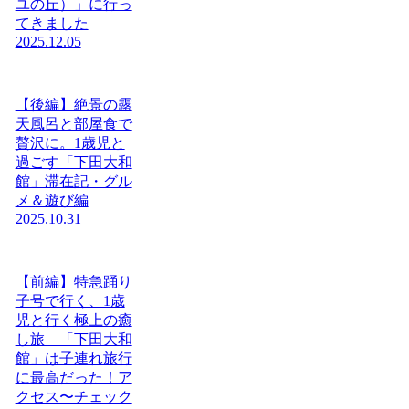
ユの丘）」に行っ
てきました
2025.12.05
【後編】絶景の露
天風呂と部屋食で
贅沢に。1歳児と
過ごす「下田大和
館」滞在記・グル
メ＆遊び編
2025.10.31
【前編】特急踊り
子号で行く、1歳
児と行く極上の癒
し旅 「下田大和
館」は子連れ旅行
に最高だった！ア
クセス〜チェック