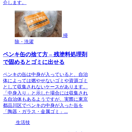
介します。
掃
除・洗濯
ペンキ缶の捨て方 – 残塗料処理剤
で固めるとゴミに出せる
ペンキの缶は中身が入っていると、自治
体によっては燃やせないゴミや資源ゴミ
として収集されないケースがあります。
「中身入り」と示した場合には収集され
る自治体もあるようですが、実際に東京
都品川区でペンキの中身が入った缶を
「陶器・ガラス・金属ゴミ」...
生活技