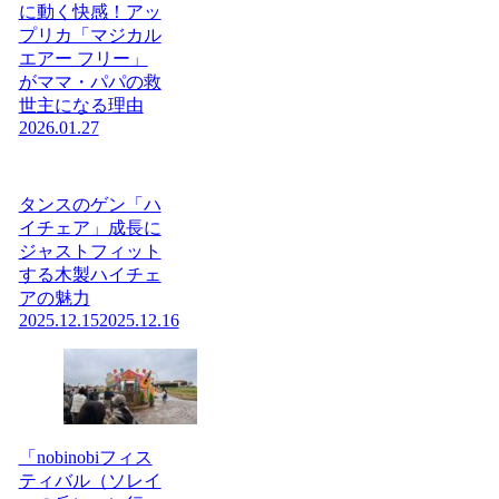
に動く快感！アッ
プリカ「マジカル
エアー フリー」
がママ・パパの救
世主になる理由
2026.01.27
タンスのゲン「ハ
イチェア」成長に
ジャストフィット
する木製ハイチェ
アの魅力
2025.12.15
2025.12.16
「nobinobiフィス
ティバル（ソレイ