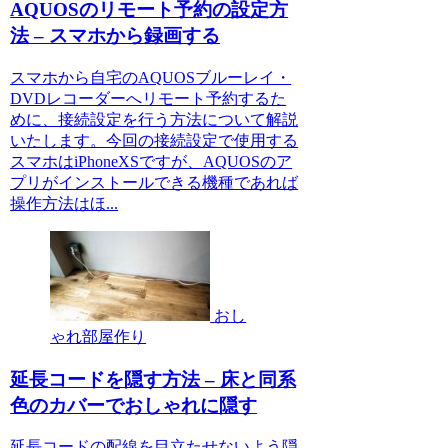
AQUOSのリモート予約の設定方
法 – スマホから録画する
スマホから自宅のAQUOSブルーレイ・
DVDレコーダーへリモート予約するた
めに、接続設定を行う方法について解説
いたします。今回の接続設定で使用する
スマホはiPhoneXSですが、AQUOSのア
プリがインストールできる機種であれば
操作方法はほ...
おし
ゃれ部屋作り
延長コードを隠す方法 – 床と同系
色のカバーでおしゃれに隠す
延長コードの配線を目立たせないよう隠