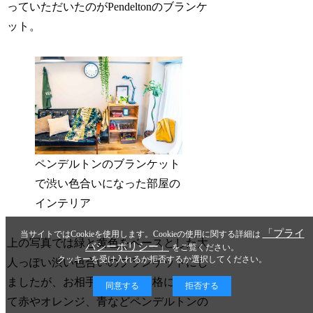
っていただいたのがPendeltonのブランケ
ット。
ペンデルトンのブランケット
で渋い色合いになった部屋の
インテリア
「プライ
当サイトではCookieを使用します。Cookieの使用に関する詳細は
上の写真では緑と黄色をベースとした大
バシーポリシー」
をご覧ください。
クッキーを受け入れるか拒否するか選択してください。
人っぽい渋い色合いのブランケットにし
ましたが、お相手の男性の性格に合わせ
同意する
拒否する
て赤やオレンジ、青などペンデルトンの