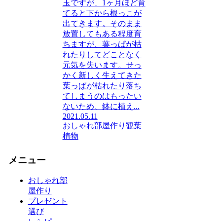
玉ですが、1ヶ月ほど育
てると下から根っこが
出てきます。そのまま
放置してもある程度育
ちますが、葉っぱが枯
れたりしてどことなく
元気を失います。せっ
かく新しく生えてきた
葉っぱが枯れたり落ち
てしまうのはもったい
ないため、鉢に植え...
2021.05.11
おしゃれ部屋作り
観葉
植物
メニュー
おしゃれ部
屋作り
プレゼント
選び