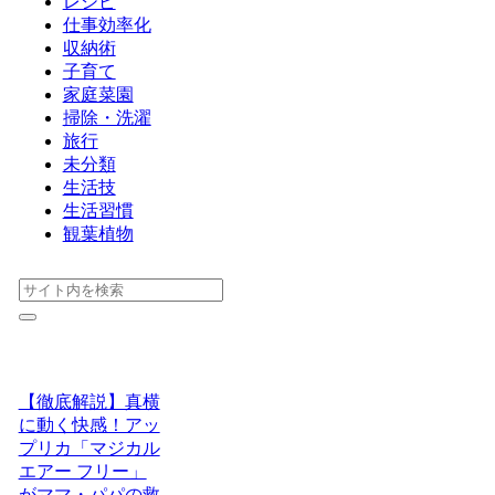
レシピ
仕事効率化
収納術
子育て
家庭菜園
掃除・洗濯
旅行
未分類
生活技
生活習慣
観葉植物
【徹底解説】真横
に動く快感！アッ
プリカ「マジカル
エアー フリー」
がママ・パパの救