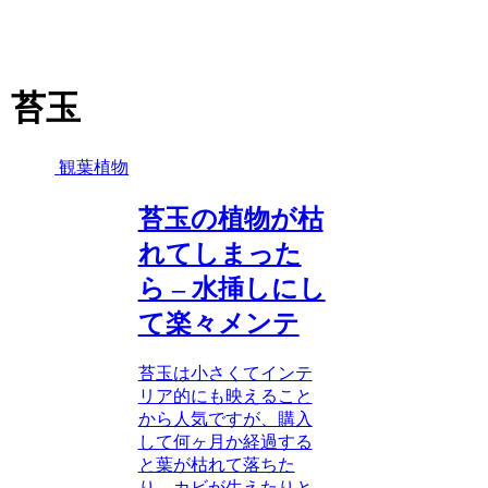
苔玉
観葉植物
苔玉の植物が枯
れてしまった
ら – 水挿しにし
て楽々メンテ
苔玉は小さくてインテ
リア的にも映えること
から人気ですが、購入
して何ヶ月か経過する
と葉が枯れて落ちた
り、カビが生えたりと