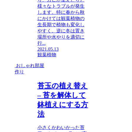
様々なトラブルが発生
します。特に春から秋
にかけては観葉植物の
生長期で植物も変化し
やすく、逆に冬は置き
場所や水やりを適切に
行...
2021.05.13
観葉植物
おしゃれ部屋
作り
苔玉の植え替え
– 苔を解体して
鉢植えにする方
法
小さくかわいかった苔