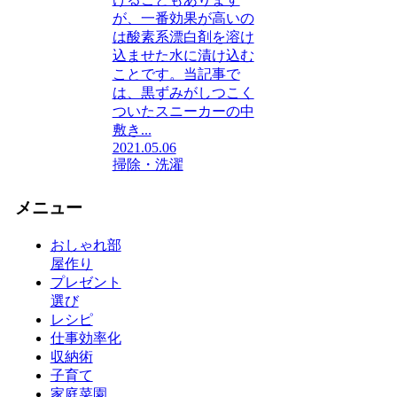
が、一番効果が高いの
は酸素系漂白剤を溶け
込ませた水に漬け込む
ことです。当記事で
は、黒ずみがしつこく
ついたスニーカーの中
敷き...
2021.05.06
掃除・洗濯
メニュー
おしゃれ部
屋作り
プレゼント
選び
レシピ
仕事効率化
収納術
子育て
家庭菜園