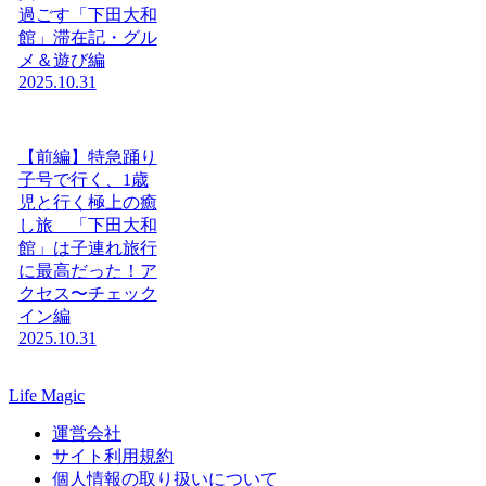
過ごす「下田大和
館」滞在記・グル
メ＆遊び編
2025.10.31
【前編】特急踊り
子号で行く、1歳
児と行く極上の癒
し旅 「下田大和
館」は子連れ旅行
に最高だった！ア
クセス〜チェック
イン編
2025.10.31
Life Magic
運営会社
サイト利用規約
個人情報の取り扱いについて