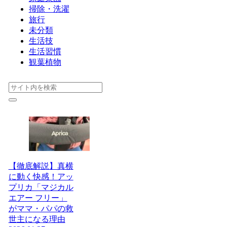
掃除・洗濯
旅行
未分類
生活技
生活習慣
観葉植物
【徹底解説】真横
に動く快感！アッ
プリカ「マジカル
エアー フリー」
がママ・パパの救
世主になる理由